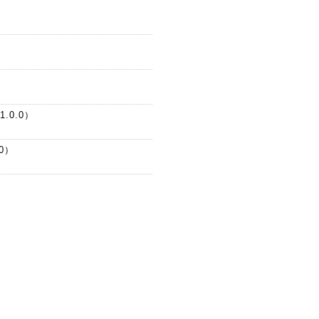
）
.0.0）
0）